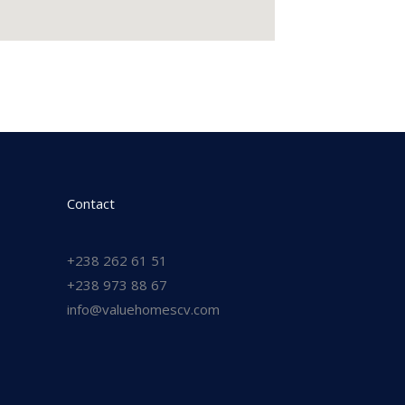
Contact
+238 262 61 51
+238 973 88 67
info@valuehomescv.com