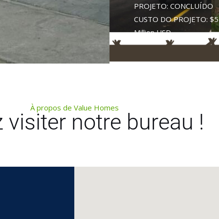
PROJETO: CONCLUÍDO
CUSTO DO PROJETO: $5
Million USD
À propos de Value Homes
 visiter notre bureau !