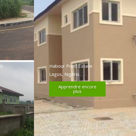
N
Habour Point Estate
Lagos, Nigéria
Apprendre encore
A
plus