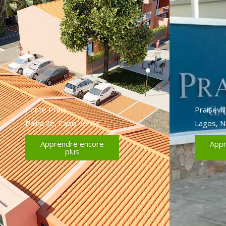
Ponte Praia
Praisevi
Palha Sé, Cabo Verde
Lagos, N
Apprendre encore
Appr
plus