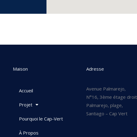
Maison
Adresse
Avenue Palmarejo,
Accueil
N°16, 3ème étage droit
Projet
Palmarejo, plage,
Santiago – Cap Vert
Pourquoi le Cap-Vert
À Propos