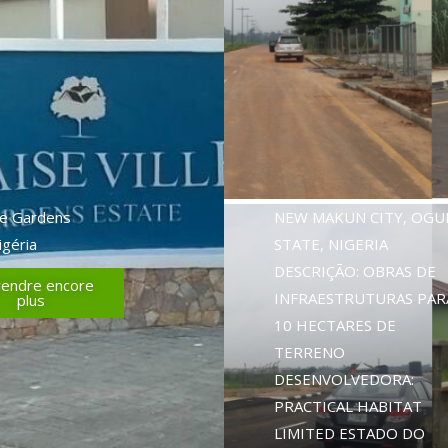
lle Gardens
NEW MAKUN CITY, OGU
igéria
STATE, NIGERIA
DESCRIÇÃO: OBRAS DE
endre encore
INFRAESTRUTURAS PAR
plus
10 HECTARES DE
TERRENO
DESENVOLVEDORA:
PRACTICAL HABITAT
LIMITED ESTADO DO